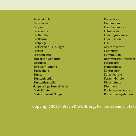
Antistatisch
Eschenholz
Babybürste
Feinbürsten
Babykamm
Flaschenbürste
Badebürste
Föhnbürste
Bartbürste
Friseurgroßhandel
Bartkamm
Friseursalon
Bartpflege
FSC
Bartschere aus Solingen
Gesichtsbürste
Bartset
Haarpflege
Basisbürsten
Herrenbürste
benoppte Nylonstifte
hochwertige Griffformen
Biobürste
Holznoppen
Borstenmischung
Hundebürste
Buchenholz
Kaktusfaser
Bürste
Katzenbürste
Bürstenfabrik
Keramikbürste
Bürstenhersteller
Kinderbürste
doppelseitige Tunnelbürste
Kischholz
Drahtbürste
Kopfmassagebürste
Drahtstifte mit Noppen
Körpermassagebürste
Copyright 2020 - Braun & Wettberg, Feinbürstenmanufa