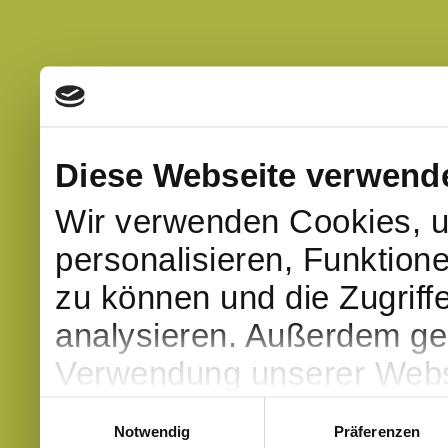
Diese Webseite verwend
Wir verwenden Cookies, u
personalisieren, Funktion
zu können und die Zugriff
analysieren. Außerdem geb
Verwendung unserer Websi
soziale Medien, Werbung 
Einwilligungsauswahl
Notwendig
Präferenzen